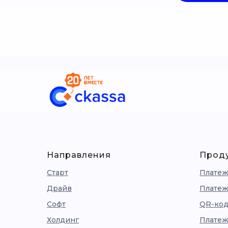
Направления
Прод
Старт
Платеж
Драйв
Платеж
Софт
QR-код
Холдинг
Платеж