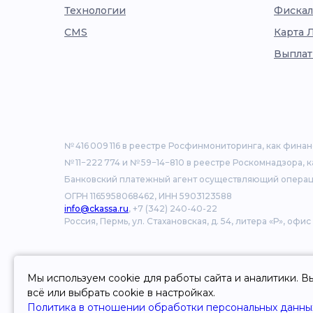
Технологии
Фискал
CMS
Карта 
Выплат
№ 416 009 116 в реестре Росфинмониторинга, как фина
№ 11−222 774 и № 59−14−810 в реестре Роскомнадзора, 
Банковский платежный агент осуществляющий операц
ОГРН 1165958068462, ИНН 5903123588
info@ckassa.ru
, +7 (342) 240-40-22
Россия, Пермь, ул. Стахановская, д. 54, литера «Р», офис
Мы используем cookie для работы сайта и аналитики. 
© 2006-2026 ООО «Центральная касса»
всё или выбрать cookie в настройках.
Политика обработки персональных данных
Политика в отношении обработки персональных данны
Публичная оферта об использовании платежного серв