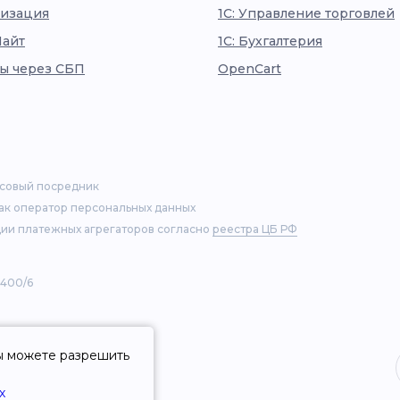
изация
1С: Управление торговлей
Лайт
1С: Бухгалтерия
ы через СБП
OpenCart
нсовый посредник
как оператор персональных данных
ии платежных агрегаторов согласно
реестра ЦБ РФ
 400/6
Вы можете разрешить
х
иса Ckassa