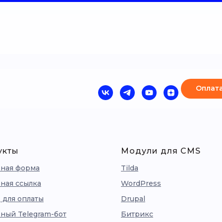
Оплата
укты
Модули для CMS
ная форма
Tilda
ная ссылка
WordPress
 для оплаты
Drupal
ный Telegram-бот
Битрикс