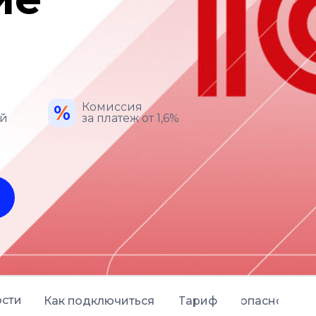
й
Комиссия
ой
за платеж от 1,6%
сти
Как подключиться
Тариф
Безопасность