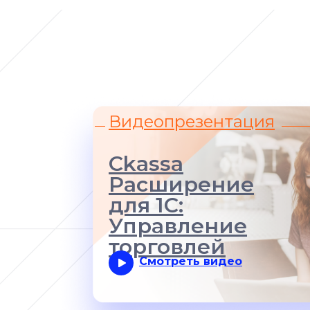
Видеопрезентация
Ckassa
Расширение
для 1С:
Управление
торговлей
Смотреть видео