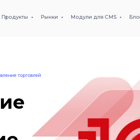
Продукты
Рынки
Модули для CMS
Бло
авление торговлей
ие
ие