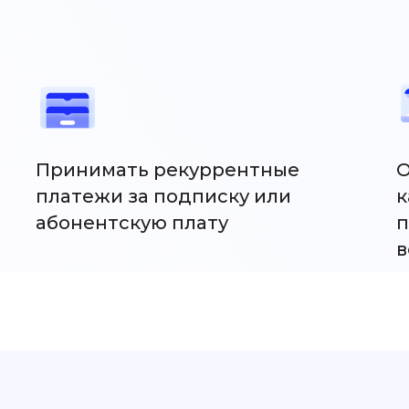
Принимать рекуррентные
О
платежи за подписку или
к
абонентскую плату
п
в