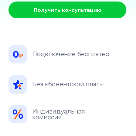
Индивидуальная
комиссия
С 2008 года
обслуживаем платежи
на рынке телекома
Мы интегрированы со всеми
основными биллингами: NetUP,
LANBilling, MikBill, Carbon Billing,
BGBilling
Работаем с самописными
и типовыми спецификациями:
Bisys, OSMP или Киберплат