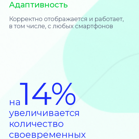
Полностью осуществляем
фискализацию на своей стороне без
дополнительных платежей
У нас есть
готовое решение
для выездных
специалистов
QR-код для оплаты,
позволяющий принимать
платежи с помощью банковских
карт, СБП или SberPay
Оплату по дебетовым и кредитным
картам можно принимать в любом