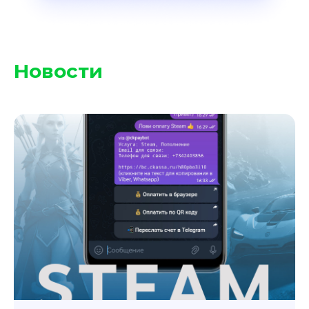
подключение
Самостоятельно
или при помощи наших специалистов
Новости
4
Принимайте
платежи с Ckassa
C кредитных и дебетовых банковских
карт, а так же через СБП, SberPay и
MirPay