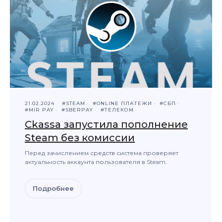
Мультиэквайринг и доступность
сервиса 99,97%. Банки-партнеры
не находятся под санкциями
Антифрод система, которая
мониторит и предотвращает
любые атаки мошенников
21.02.2024
#STEAM
#ONLINE ПЛАТЕЖИ
#СБП
#MIR PAY
#SBERPAY
#ТЕЛЕКОМ
Ежедневная техническая
Ckassa запустила пополнение
поддержка в режиме 24/7. С вами
будет общаться наш сотрудник,
Steam без комиссии
а не бот или нейросеть
Перед зачислением средств система проверяет
актуальность аккаунта пользователя в Steam.
Подробнее