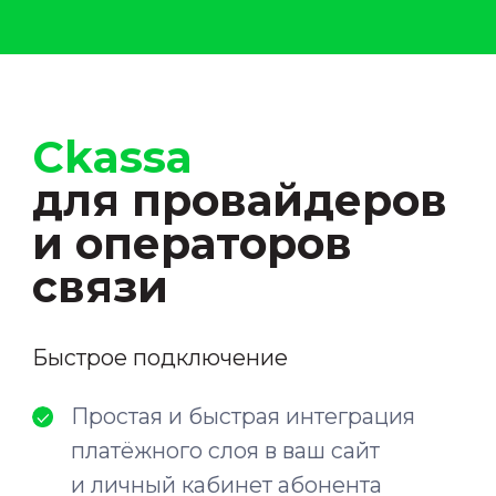
MirPay
Зелёная зона — прием платежей
от абонентов с нулевым балансом
со страницы, уведомляющей
об отключении сети
Круглосуточная техподдержка
абонентов по вопросам
платежей
Видеопрезентация
Ckassa Телеком