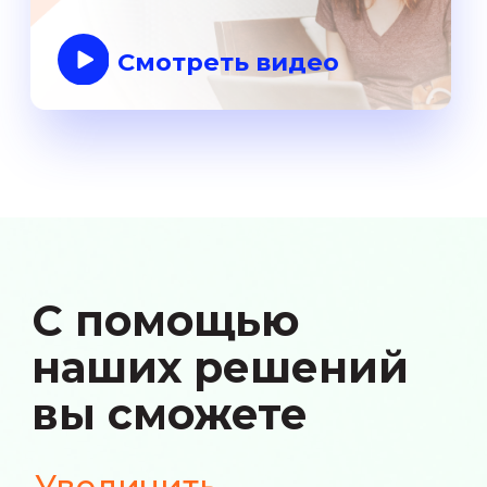
Зеленая зона
Принимаем платежи от абонентов
с нулевым балансом со страницы,
уведомляющей об отключении сети
Запоминание лицевого
счета и карты
Запоминаем реквизиты абонентов
(лицевой счет или №договора) и номер
карты, чтобы не пришлось искать и
вводить при следующей оплате