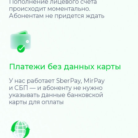
14%
на
увеличивается
количество
своевременных
платежей с Ckassa
Возьмём на себя
всю техническую
работу
с платежами,