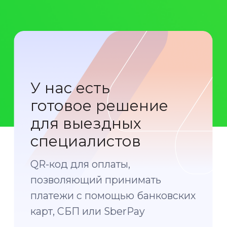
Как
подключиться
к Ckassa
1
Оставить заявку
на сайте
Перезвоним в рабочее время
в будние дни для уточнения деталей