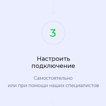
№ 416 009 116 в реестре Росфинмониторинга,
как финансовый посредник
№ 11−222 774 и № 59−14−810 в реестре
Роскомнадзора, как оператор персональных
данных
Банковский платежный агент осуществляющий
операции платежных агрегаторов согласно
реестра ЦБ РФ