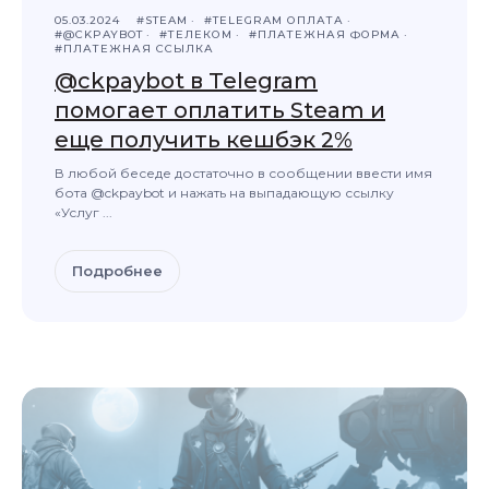
05.03.2024
#STEAM
#TELEGRAM ОПЛАТА
#@CKPAYBOT
#ТЕЛЕКОМ
#ПЛАТЕЖНАЯ ФОРМА
#ПЛАТЕЖНАЯ ССЫЛКА
@ckpaybot в Telegram
Нам доверяют,
помогает оплатить Steam и
потому что с нами
еще получить кешбэк 2%
надёжно и
безопасно
В любой беседе достаточно в сообщении ввести имя
бота @ckpaybot и нажать на выпадающую ссылку
Вот как мы этого добиваемся:
«Услуг ...
Вся технологическая
Подробнее
инфраструктура Ckassa
находится на территории
России и контролируется
специалистами компании
Безопасность сертифицирована
ОУД 4 и ГОСТ Р ИСО/МЭК 15 408−3-
2013 согласно требованиям ЦБ РФ