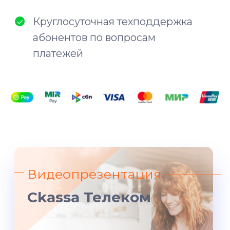
Мгновенные
зачисления
Пополнение лицевого счета
происходит моментально.
Абонентам не придется ждать
Платежи без данных карты
У нас работает SberPay, MirPay
и СБП — и абоненту не нужно
указывать данные банковской
карты для оплаты