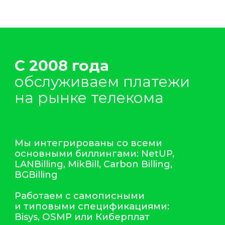
Ckassa
для провайдеров
и операторов
связи
Быстрое подключение
Простая и быстрая интеграция
платёжного слоя в ваш сайт
и личный кабинет абонента
Удобные и безопасные платежи
Подключение любых способов
приёма платежей, в том числе
тех, где не требуется вводить
данные карты — СБП, SberPay,