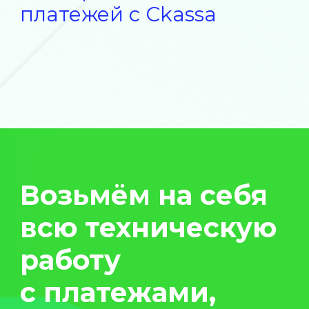
месте без дополнительного
оборудования
Информация о принятом платеже
автоматически поступит в офис
Для проверки платежа достаточно
повторно отсканировать код,
а в случае успеха можно скачать
чек
Читать подробнее