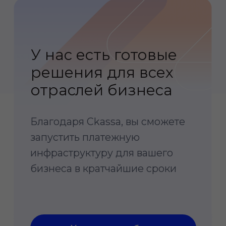
Как
подключиться
к Ckassa
1
Оставить заявку
на сайте
Перезвоним в рабочее время
в будние дни для уточнения деталей