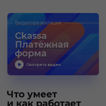
который легко интегрируется
в ваш сайт или приложение, в том
числе по API
Доступность оплаты
Позволяет принимать оплаты всеми
возможными способами:
Возможности
платёжной
формы