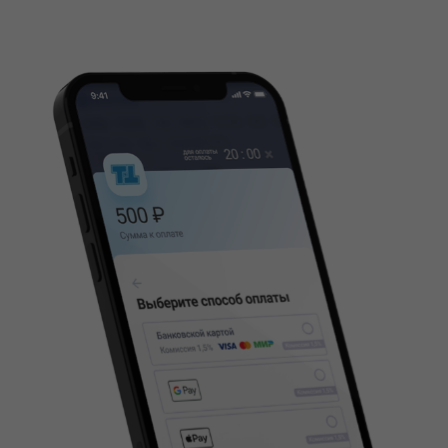
или при помощи наших специалистов
4
Принимайте
платежи с Ckassa
C кредитных и дебетовых банковских
карт, а так же через СБП и SberPay