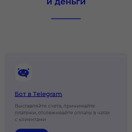
и деньги
Публичная оферта об использовании
платежного сервиса Ckassa
Информация об услугах и ценах на сайте
не является публичной офертой и носит
ознакомительный характер
Бот в Telegram
Выставляйте счета, принимайте
платежи, отслеживайте оплаты в чатах
с клиентами