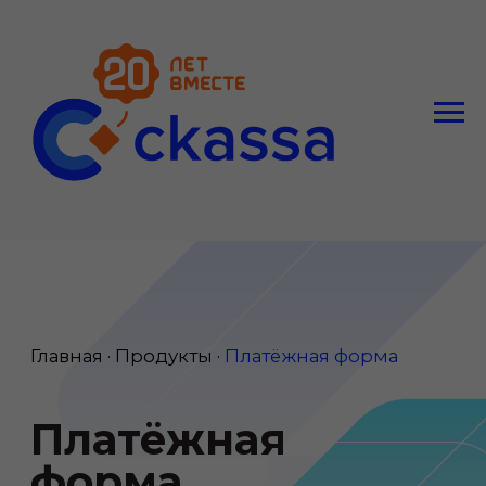
Главная · Продукты ·
Платёжная форма
Платёжная
форма
Принимайте
платежи
по кредитным,
дебетовым
картам, через
СБП и SberPay