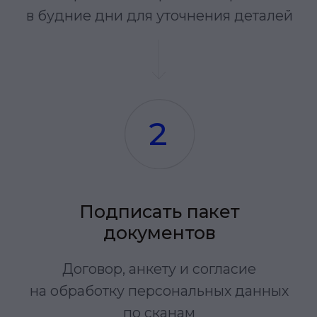
Безопасность сертифицирована
ОУД 4 и ГОСТ Р ИСО/МЭК 15 408−3-
2013 согласно требованиям ЦБ РФ
Мультиэквайринг и доступность
сервиса 99,97%. Банки-партнеры
не находятся под санкциями
Антифрод система, которая
мониторит и предотвращает
любые атаки мошенников
Ежедневная техническая
поддержка в режиме 24/7. С вами
будет общаться наш сотрудник,
а не бот или нейросеть