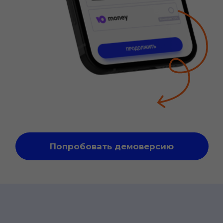
Тариф
от 2,4
%
комиссия за платёж
Вы получаете:
Конверсию в оплату до 97%
Адаптацию под любые
мобильные и дестопные
устройства
Фискализацию безналичных
платежей бесплатно