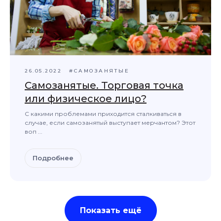
26.05.2022
#САМОЗАНЯТЫЕ
Самозанятые. Торговая точка
или физическое лицо?
С какими проблемами приходится сталкиваться в
случае, если самозанятый выступает мерчантом? Этот
воп ...
Подробнее
№ 416 009 116 в реестре Росфинмониторинга,
как финансовый посредник
№ 11−222 774 и № 59−14−810 в реестре
Роскомнадзора, как оператор персональных
данных
Банковский платежный агент осуществляющий
операции платежных агрегаторов согласно
Показать ещё
реестра ЦБ РФ