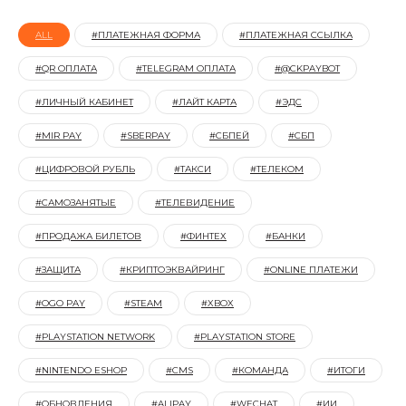
ALL
#ПЛАТЕЖНАЯ ФОРМА
#ПЛАТЕЖНАЯ ССЫЛКА
#QR ОПЛАТА
#TELEGRAM ОПЛАТА
#@CKPAYBOT
#ЛИЧНЫЙ КАБИНЕТ
#ЛАЙТ КАРТА
#ЭДС
#MIR PAY
#SBERPAY
#СБПЕЙ
#СБП
#ЦИФРОВОЙ РУБЛЬ
#ТАКСИ
#ТЕЛЕКОМ
#САМОЗАНЯТЫЕ
#TЕЛЕВИДЕНИЕ
#ПРОДАЖА БИЛЕТОВ
#ФИНТЕХ
#БАНКИ
#ЗАЩИТА
#КРИПТОЭКВАЙРИНГ
#ONLINE ПЛАТЕЖИ
#OGO PAY
#STEAM
#XBOX
#PLAYSTATION NETWORK
#PLAYSTATION STORE
#NINTENDO ESHOP
#CMS
#КОМАНДА
#ИТОГИ
#ОБНОВЛЕНИЯ
#ALIPAY
#WECHAT
#ИИ