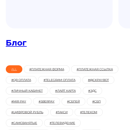
Блог
ALL
#ПЛАТЕЖНАЯ ФОРМА
#ПЛАТЕЖНАЯ ССЫЛКА
#QR ОПЛАТА
#TELEGRAM ОПЛАТА
#@CKPAYBOT
#ЛИЧНЫЙ КАБИНЕТ
#ЛАЙТ КАРТА
#ЭДС
#MIR PAY
#SBERPAY
#СБПЕЙ
#СБП
#ЦИФРОВОЙ РУБЛЬ
#ТАКСИ
#ТЕЛЕКОМ
#САМОЗАНЯТЫЕ
#TЕЛЕВИДЕНИЕ