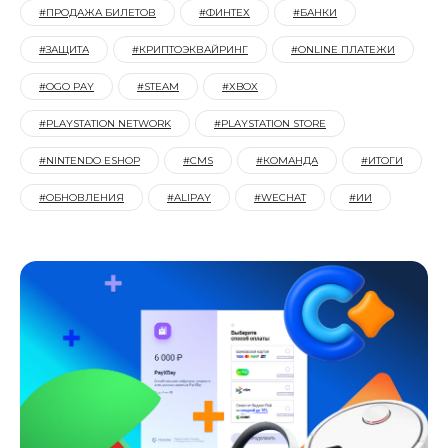
#ПРОДАЖА БИЛЕТОВ
#ФИНТЕХ
#БАНКИ
#ЗАЩИТА
#КРИПТОЭКВАЙРИНГ
#ONLINE ПЛАТЕЖИ
#OGO PAY
#STEAM
#XBOX
#PLAYSTATION NETWORK
#PLAYSTATION STORE
#NINTENDO ESHOP
#CMS
#КОМАНДА
#ИТОГИ
#ОБНОВЛЕНИЯ
#ALIPAY
#WECHAT
#ИИ