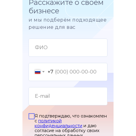
Расскажите о своём
бизнесе
и мы подберём подходящее
решение для вас
+7
Я подтверждаю, что ознакомлен
Нам доверяют, потому
с
политикой
конфиденциальности
и даю
что с нами
согласие на обработку своих
персональных данных