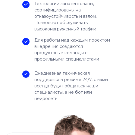
Технологии запатентованы,
сертифицированы на
отказоустойчивость и взлом.
Позволяют обслуживать
высоконагруженный трафик
Для работы над каждым проектом
внедрения создаются
продуктовые команды с
профильными специалистами
Ежедневная техническая
поддержка в режиме 24/7, с вами
всегда будут общаться наши
специалисты, а не бот или
нейросеть
№ 416 009 116 в реестре Росфинмониторинга,
как финансовый посредник
№ 11−222 774 и № 59−14−810 в реестре
Роскомнадзора, как оператор персональных
данных
Банковский платежный агент осуществляющий
операции платежных агрегаторов согласно