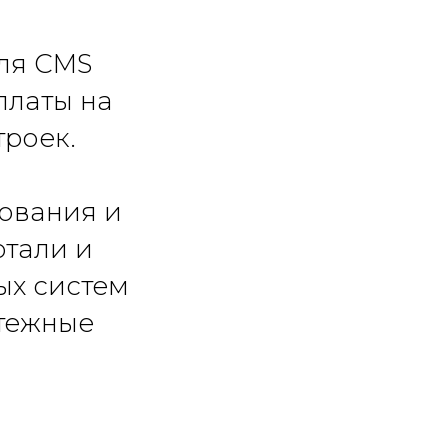
ля CMS
платы на
троек.
ования и
отали и
ых систем
тежные