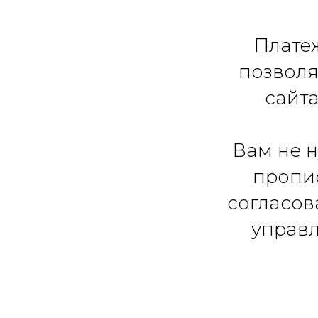
Плате
позволя
сайта
Вам не 
пропис
согласов
управ