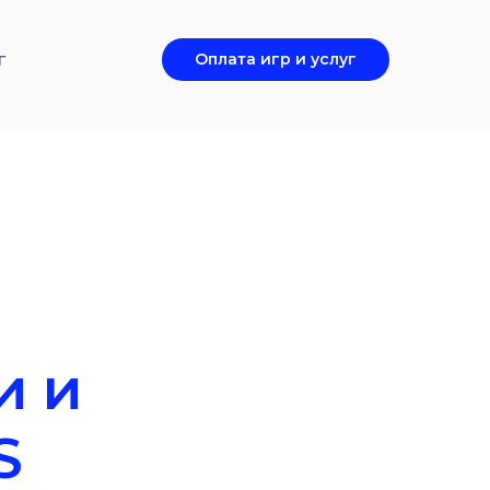
г
Оплата игр и услуг
и и
S