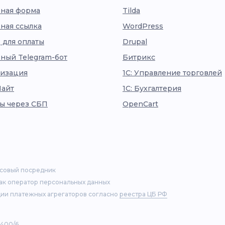
ная форма
Tilda
ная ссылка
WordPress
 для оплаты
Drupal
ный Telegram-бот
Битрикс
изация
1С: Управление торговлей
Лайт
1С: Бухгалтерия
ы через СБП
OpenCart
нсовый посредник
как оператор персональных данных
ии платежных агрегаторов согласно
реестра ЦБ РФ
 400/6