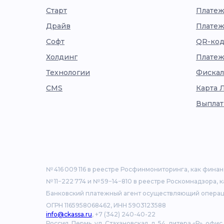
Старт
Платеж
Драйв
Платеж
Софт
QR-код
Холдинг
Платеж
Технологии
Фискал
CMS
Карта 
Выплат
№ 416 009 116 в реестре Росфинмониторинга, как фина
№ 11−222 774 и № 59−14−810 в реестре Роскомнадзора, 
Банковский платежный агент осуществляющий операц
ОГРН 1165958068462, ИНН 5903123588
info@ckassa.ru
, +7 (342) 240-40-22
Россия, Пермь, ул. Стахановская, д. 54, литера «Р», офис