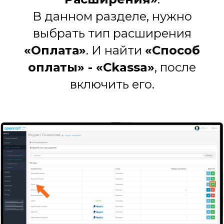
В данном разделе, нужно
выбрать тип расширения
«Оплата»
. И найти
«Способ
оплаты» - «Ckassa»
, после
включить его.
№ 416 009 116 в реестре Росфинмониторинга,
как финансовый посредник
№ 11−222 774 и № 59−14−810 в реестре
Роскомнадзора, как оператор персональных
данных
Банковский платежный агент осуществляющий
операции платежных агрегаторов согласно
реестра ЦБ РФ