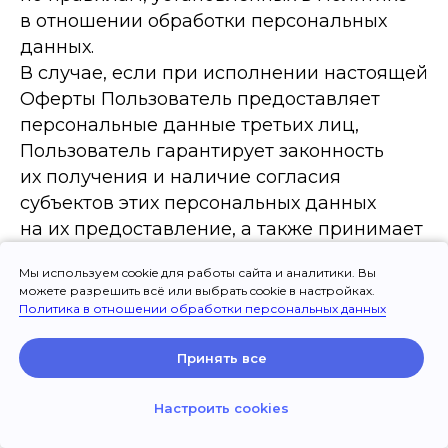
в отношении обработки персональных
данных.
В случае, если при исполнении настоящей
Оферты Пользователь предоставляет
персональные данные третьих лиц,
Пользователь гарантирует законность
их получения и наличие согласия
субъектов этих персональных данных
на их предоставление, а также принимает
на себя ответственность за правомерность
Мы используем cookie для работы сайта и аналитики. Вы
предоставления и соответствии
можете разрешить всё или выбрать cookie в настройках.
действительности указанных данных.
Политика в отношении обработки персональных данных
4.2.6. Пользователь в соответствии
со ст. 44.1 Федерального закона
Принять все
от 07.07.2003 № 126-ФЗ «О связи» дает свое
Настроить cookies
согласие на получение Информационного
сервиса от Общества по сети подвижной