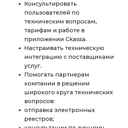
Привычку самостоятельно
находить ответы или задавать
правильные вопросы.
Готовность понимать
пользователей и
их
потребности, быстро
погружаться в
предметную
область.
Способность эффективно и
результативно решать
проблемные ситуации.
Что предлагаем
Белая заработная плата, до 50
000 руб. на руки, индексация
при успешной сдаче
аттестаций.
Официальное
трудоустройство с первого
дня, соц. пакет.