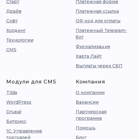
Старт
Платежная форма
Драйв
Платежная ссылка
Софт
QR-код для оплаты
Холдинг
Платежный Telegram-
бот
Технологии
Фискализация
CMS
Карта Лайт
Выплаты через СБП
Модули для CMS
Компания
Tilda
О компании
WordPress
Вакансии
Drupal
Партнерская
программа
Битрикс
Помощь
1С: Управление
торговлей
Блог