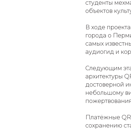
студенты мехм
объектов культ
В ходе проекта
города о Перм
самых известны
аудиогид и ко
Следующим эта
архитектуры QR
достоверной и
небольшому ви
пожертвования 
Платёжные QR-
сохранению ст