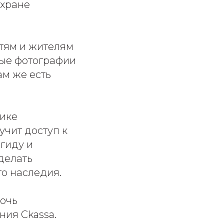
охране
стям и жителям
ные фотографии
ам же есть
ике
учит доступ к
гиду и
делать
го наследия.
очь
ия Ckassa.