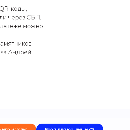
 QR-коды,
ли через СБП.
платеже можно
памятников
ssa Андрей
 игр и услуг
Вход для юр. лиц и СЗ