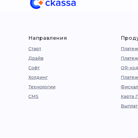
Направления
Прод
Старт
Платеж
Драйв
Платеж
Софт
QR-код
Холдинг
Платеж
Технологии
Фискал
CMS
Карта 
Выплат