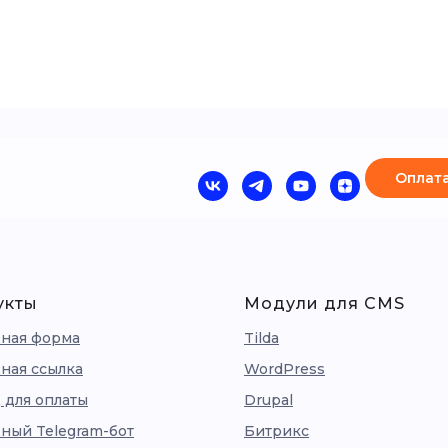
Оплата
укты
Модули для CMS
ная форма
Tilda
ная ссылка
WordPress
 для оплаты
Drupal
ный Telegram-бот
Битрикс