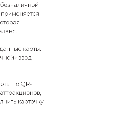
 безналичной
а применяется
которая
аланс.
 данные карты.
учной» ввод
рты по QR-
аттракционов,
олнить карточку