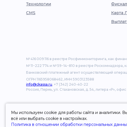
Технологии
Фискал
CMS
Карта 
Выплат
№ 416 009 116 в реестре Росфинмониторинга, как фина
№ 11−222 774 и № 59−14−810 в реестре Роскомнадзора, 
Банковский платежный агент осуществляющий операц
ОГРН 1165958068462, ИНН 5903123588
info@ckassa.ru
, +7 (342) 240-40-22
Россия, Пермь, ул. Стахановская, д. 54, литера «Р», офис
Мы используем cookie для работы сайта и аналитики. 
© 2006-2026 ООО «Центральная касса»
всё или выбрать cookie в настройках.
Политика обработки персональных данных
Политика в отношении обработки персональных данны
Публичная оферта об использовании платежного серв