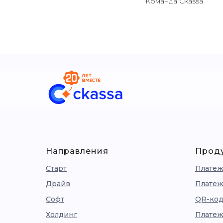
Команда Ckassa
Направления
Прод
Старт
Платеж
Драйв
Платеж
Софт
QR-код
Холдинг
Платеж