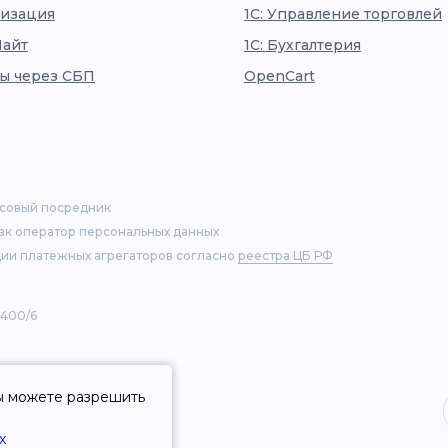
изация
1С: Управление торговлей
Лайт
1С: Бухгалтерия
ы через СБП
OpenCart
нсовый посредник
как оператор персональных данных
ии платежных агрегаторов согласно
реестра ЦБ РФ
 400/6
Вы можете разрешить
х
иса Ckassa