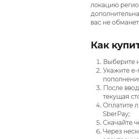
локацию регион
дополнительна
вас не обманет
Как купит
Выберите 
Укажите e-
пополнения
После ввод
текущая ст
Оплатите л
SberPay;
Скачайте че
Через неск