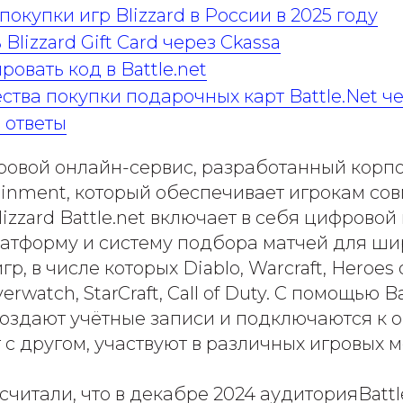
окупки игр Blizzard в России в 2025 году
Blizzard Gift Card через Ckassa
ровать код в Battle.net
тва покупки подарочных карт Battle.Net че
 ответы
игровой онлайн-сервис, разработанный кор
tainment, который обеспечивает игрокам со
zzard Battle.net включает в себя цифровой 
атформу и систему подбора матчей для ши
р, в числе которых Diablo, Warcraft, Heroes 
erwatch, StarCraft, Call of Duty. С помощью Ba
создают учётные записи и подключаются к 
с другом, участвуют в различных игровых 
читали, что в декабре 2024 аудиторияBattl