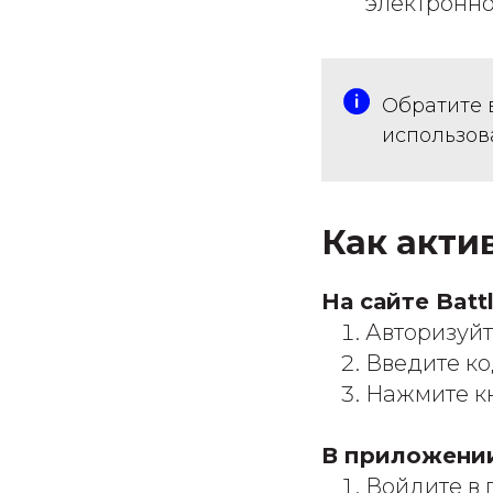
электронно
Обратите 
использов
Как актив
На сайте Battl
Авторизуйт
Введите ко
Нажмите кн
В приложении
Войдите в