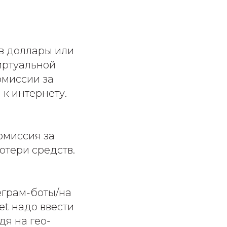
 в доллары или
иртуальной
омиссии за
 к интернету.
омиссия за
отери средств.
еграм-боты/на
et надо ввести
дя на гео-