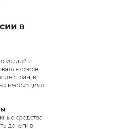
сии в
го усилий и
овать в офисе
яде стран, в
рых необходимо
ты
жные средства
ть деньги в