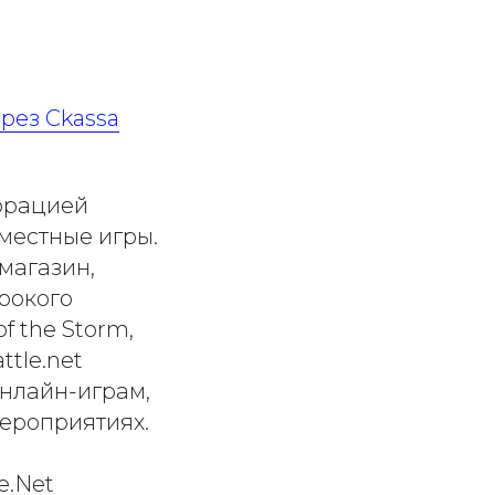
рез Ckassa
порацией
вместные игры.
магазин,
рокого
of the Storm,
ttle.net
онлайн-играм,
мероприятиях.
e.Net