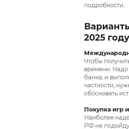
подробности.
Варианты 
2025 год
Международно
Чтобы получить
времени. Надо 
банка, и выпол
частности, ну
обосновать ис
Покупка игр 
Наиболее надё
РФ не подойду