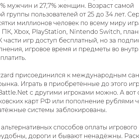
3% мужчин и 27,7% женщин. Возраст самой
 группы пользователей от 25 до 34 лет. Се
ятки миллионов человек по всему миру игр
ПК, Xbox, PlayStation, Nintendo Switch, пла
К части игр доступ бесплатный, но за подпи
лнения, игровое время и предметы во внут
платить.
lizzard присоединился к международным са
рынка. Играть в приобретённые до этого иг
attle.Net с другими игроками можно. А вот
нковских карт РФ или пополнение рублями 
атёжные системы заблокированы.
 альтернативных способов оплаты игрового 
неудобны, дороги и бывают ненадёжны. Рас