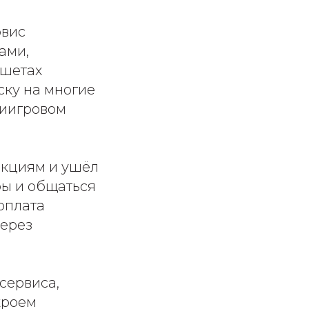
рвис
ами,
ншетах
ску на многие
риигровом
нкциям и ушёл
ры и общаться
 оплата
через
сервиса,
кроем