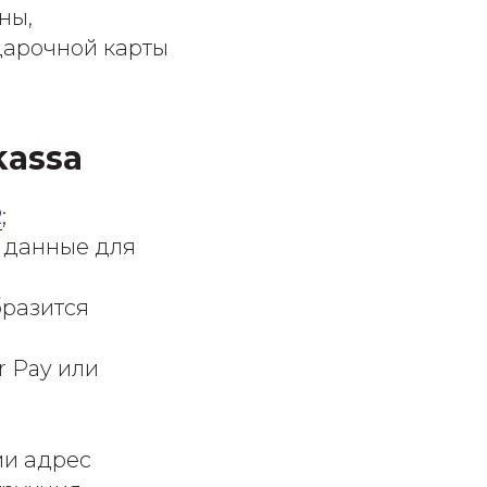
ны,
дарочной карты
kassa
R
;
т данные для
бразится
r Pay или
ми адрес