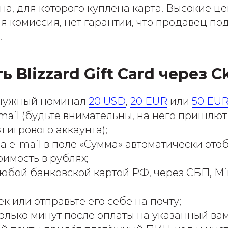
а, для которого куплена карта. Высокие це
я комиссия, нет гарантии, что продавец по
.
ь Blizzard Gift Card через C
нужный номинал
20 USD
,
20 EUR
или
50 EU
mail (будьте внимательны, на него пришлю
 игрового аккаунта);
а e-mail в поле «Сумма» автоматически ото
оимость в рублях;
юбой банковской картой РФ, через СБП, Mi
к или отправьте его себе на почту;
олько минут после оплаты на указанный ва