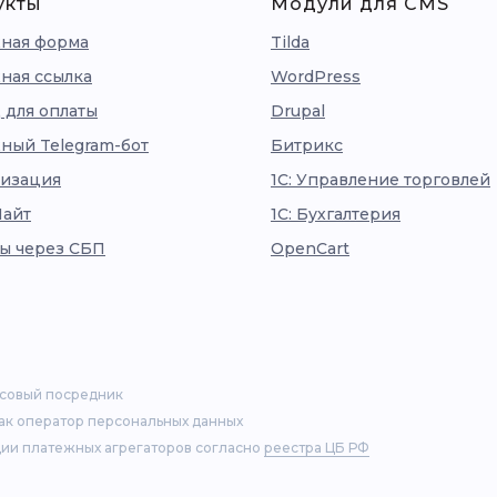
укты
Модули для CMS
ная форма
Tilda
ная ссылка
WordPress
 для оплаты
Drupal
ный Telegram-бот
Битрикс
изация
1С: Управление торговлей
Лайт
1С: Бухгалтерия
ы через СБП
OpenCart
нсовый посредник
как оператор персональных данных
ии платежных агрегаторов согласно
реестра ЦБ РФ