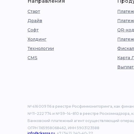
Направления
Прод
Старт
Платеж
Драйв
Платеж
Софт
QR-код
Холдинг
Платеж
Технологии
Фискал
CMS
Карта 
Выплат
№ 416 009 116 в реестре Росфинмониторинга, как фина
№ 11−222 774 и № 59−14−810 в реестре Роскомнадзора, 
Банковский платежный агент осуществляющий операц
ОГРН 1165958068462, ИНН 5903123588
info@ckassa.ru
, +7 (342) 240-40-22