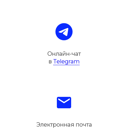
Онлайн-чат
в
Telegram
№ 416 009 116 в реестре Росфинмониторинга,
как финансовый посредник
№ 11−222 774 и № 59−14−810 в реестре
Роскомнадзора, как оператор персональных
данных
Банковский платежный агент осуществляющий
операции платежных агрегаторов согласно
Электронная почта
реестра ЦБ РФ