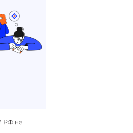
й РФ не