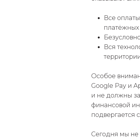
Все оплаты
платёжных 
Безусловно
Вся технол
территории
Особое вниман
Google Pay и A
и не должны з
финансовой ин
подвергается 
Сегодня мы не