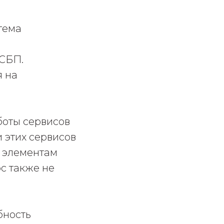
тема
 СБП.
я на
боты сервисов
 этих сервисов
м элементам
с также не
бность