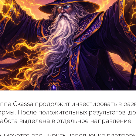
уппа Ckassa продолжит инвестировать в раз
рмы. После положительных результатов, до
 работа выделена в отдельное направление.
ланируется расширить наполнение платформ