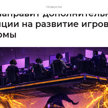
#STEAM
#OGO PAY
#XBOX
#PLAYSTATION NETWORK
Новости
 направит дополнитель
ции на развитие игро
рмы