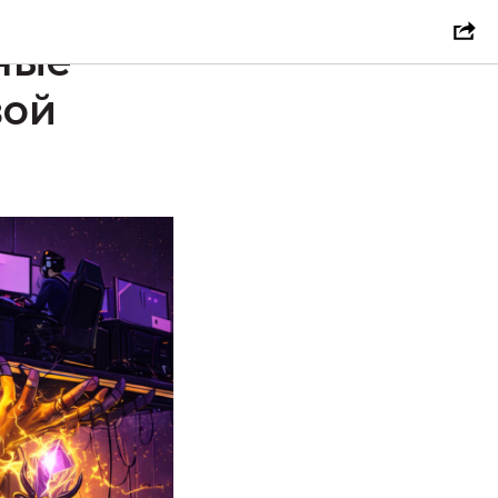
#NINTENDO ESHOP
ные
вой