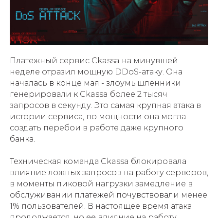
Платежный сервис Ckassa на минувшей
неделе отразил мощную DDoS-атаку. Она
началась в конце мая - злоумышленники
генерировали к Ckassa более 2 тысяч
запросов в секунду. Это самая крупная атака в
истории сервиса, по мощности она могла
создать перебои в работе даже крупного
банка.
Техническая команда Ckassa блокировала
влияние ложных запросов на работу серверов,
в моменты пиковой нагрузки замедление в
обслуживании платежей почувствовали менее
1% пользователей. В настоящее время атака
продолжается, но ее влияние на работу