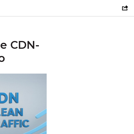
ие CDN-
о