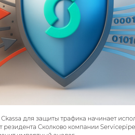
 Ckassa для защиты трафика начинает испо
 резидента Сколково компании Servicepipe