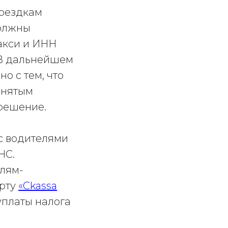
поездкам
должны
акси и ИНН
 В дальнейшем
о с тем, что
анятым
решение.
с водителями
НС.
елям-
арту
«Ckassa
уплаты налога